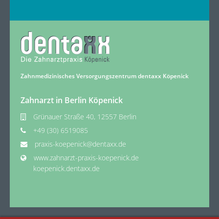
Zahnmedizinisches Versorgungszentrum dentaxx Köpenick
Zahnarzt in Berlin Köpenick
Grünauer Straße 40, 12557 Berlin
+49 (30) 6519085
praxis-koepenick@dentaxx.de
www.zahnarzt-praxis-koepenick.de
koepenick.dentaxx.de