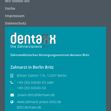
Wir stellen ein
Suche
Impressum
Datenschutz
Zahnmedizinisches Versorgungszentrum dentaxx Britz
Zahnarzt in Berlin Britz
Britzer Damm 116, 12347 Berlin
+49 (30) 60640-53 oder
+49 (30) 60640-54
praxis-britz@dentaxx.de
www.zahnarzt-praxis-britz.de
britz.dentaxx.de