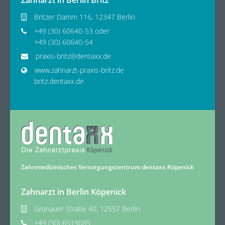
Zahnarzt in Berlin Britz
Britzer Damm 116, 12347 Berlin
+49 (30) 60640-53 oder
+49 (30) 60640-54
praxis-britz@dentaxx.de
www.zahnarzt-praxis-britz.de
britz.dentaxx.de
Zahnmedizinisches Versorgungszentrum dentaxx Köpenick
Zahnarzt in Berlin Köpenick
Grünauer Straße 40, 12557 Berlin
+49 (30) 6519085