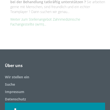
bei der Behandlung tatkräftig unterstützen ?
Sie arbeiten
gerne mit Menschen, sind freundlich und ein echter
Teamplayer ? Dann suchen wir genau...
Weiter zum Stellenangebot Zahnmedizinische
Fachangestellte (w/m)...
Über uns
Wir stellen ein
Suche
Impressum
Datenschutz