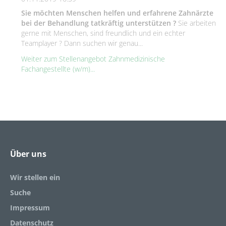
Sie möchten Menschen helfen und erfahrene Zahnärzte
bei der Behandlung tatkräftig unterstützen ?
Sie arbeiten
gerne mit Menschen, sind freundlich und ein echter
Teamplayer ? Dann suchen wir genau...
Weiter zum Stellenangebot Zahnmedizinische
Fachangestellte (w/m)...
Über uns
Wir stellen ein
Suche
Impressum
Datenschutz